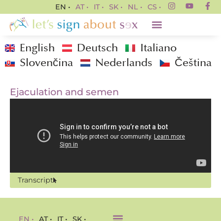
EN •
AT •
IT •
SK •
NL •
CS •
English
Deutsch
Italiano
Slovenčina
Nederlands
Čeština
Ejaculation and semen
Transcript
EN •
AT •
IT •
SK •