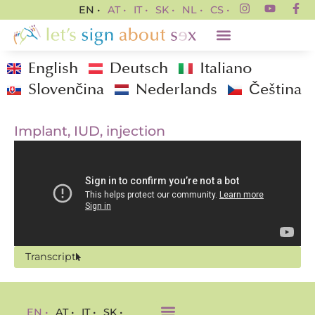
EN •
AT •
IT •
SK •
NL •
CS •
English
Deutsch
Italiano
Slovenčina
Nederlands
Čeština
Implant, IUD, injection
Transcript
EN •
AT •
IT •
SK •