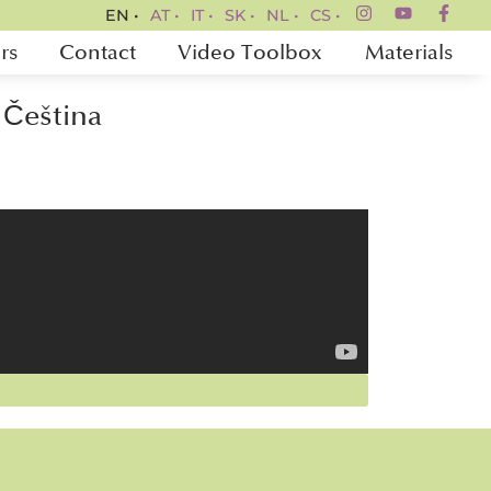
EN •
AT •
IT •
SK •
NL •
CS •
rs
Contact
Video Toolbox
Materials
Čeština