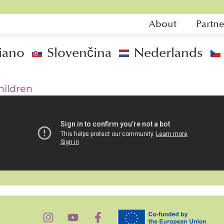
About
Partne
liano
Slovenčina
Nederlands
hildren