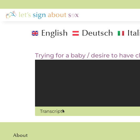
English
Deutsch
Ita
Trying for a baby / desire to have c
Transcript
About