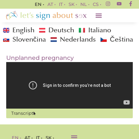
EN •
AT •
IT •
SK •
NL •
CS •
English
Deutsch
Italiano
Slovenčina
Nederlands
Čeština
Unplanned pregnancy
Transcript
EN •
AT •
IT •
SK •