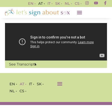
EN •
AT •
IT •
SK •
NL •
CS •
See Transcript
EN •
AT •
IT •
SK •
NL •
CS •