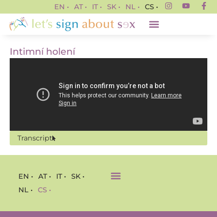
EN •
AT •
IT •
SK •
NL •
CS •
Intimní holení
Transcript
EN •
AT •
IT •
SK •
NL •
CS •