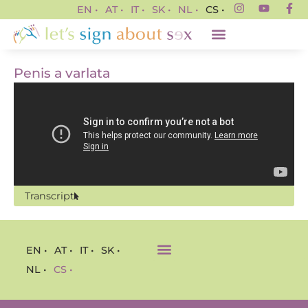
EN •
AT •
IT •
SK •
NL •
CS •
Penis a varlata
Transcript
EN •
AT •
IT •
SK •
NL •
CS •