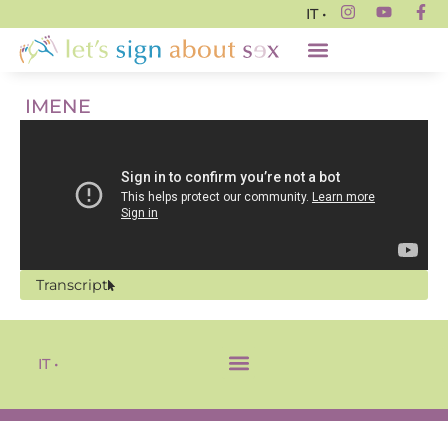
IT •
IMENE
Transcript
IT •