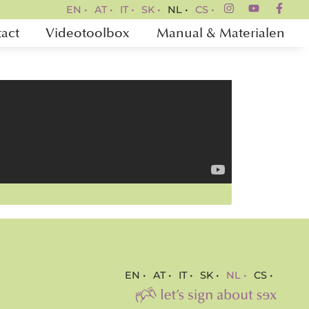
EN •
AT •
IT •
SK •
NL •
CS •
act
Videotoolbox
Manual & Materialen
EN •
AT •
IT •
SK •
NL •
CS •