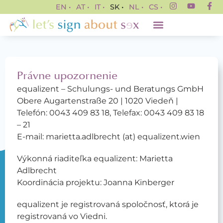
EN •
AT •
IT •
SK •
NL •
CS •
Právne upozornenie
equalizent – Schulungs- und Beratungs GmbH
Obere Augartenstraße 20 | 1020 Viedeň |
Telefón: 0043 409 83 18, Telefax: 0043 409 83 18
– 21
E-mail: marietta.adlbrecht (at) equalizent.wien
Výkonná riaditeľka equalizent: Marietta
Adlbrecht
Koordinácia projektu: Joanna Kinberger
equalizent je registrovaná spoločnosť, ktorá je
registrovaná vo Viedni.