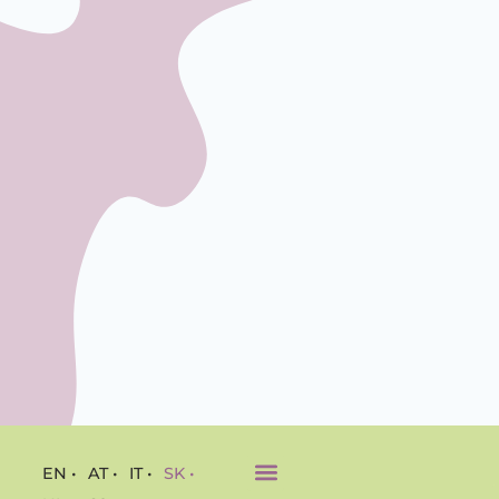
EN •
AT •
IT •
SK •