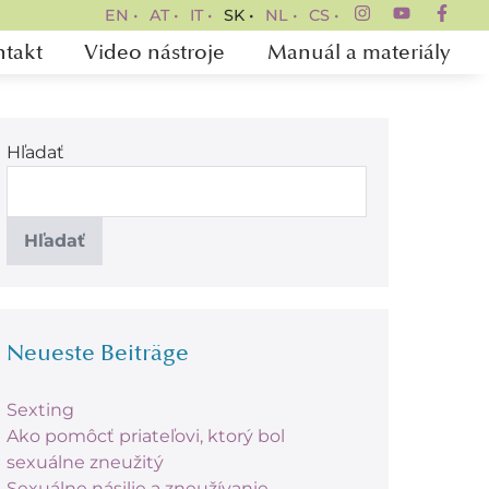
EN •
AT •
IT •
SK •
NL •
CS •
takt
Video nástroje
Manuál a materiály
Hľadať
Hľadať
Neueste Beiträge
Sexting
Ako pomôcť priateľovi, ktorý bol
sexuálne zneužitý
Sexuálne násilie a zneužívanie