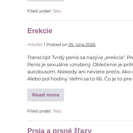
Filed under:
Telo
Erekcie
mhofer
|
Posted on
25. júna 2026
Transcript Tvrdý penis sa nazýva „erekcia“. 
Penis je sexuálne vzrušený. Oblečenie je príliš
autobusom. Niekedy ani neviete prečo. Ako d
Alebo pol hodiny. Veľmi sa to líši. Čo je to p
Read more
Filed under:
Telo
Prsia a prsné žľazy