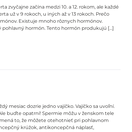
ta zvyčajne začína medzi 10. a 12. rokom, ale každé
rta už v 9 rokoch, u iných až v 13 rokoch. Prečo
rmónov. Existuje mnoho rôznych hormónov.
ský pohlavný hormón. Tento hormón produkujú […]
dý mesiac dozrie jedno vajíčko. Vajíčko sa uvoľní.
 Ale buďte opatrní! Spermie môžu v ženskom tele
amená to, že môžete otehotnieť pri pohlavnom
ncepčný krúžok, antikoncepčná náplasť,