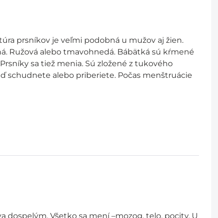
túra prsníkov je veľmi podobná u mužov aj žien.
y iná. Ružová alebo tmavohnedá. Bábätká sú kŕmené
Prsníky sa tiež menia. Sú zložené z tukového
keď schudnete alebo priberiete. Počas menštruácie
va dospelým. Všetko sa mení –mozog, telo, pocity. U