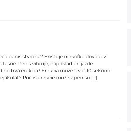
Prečo penis stvrdne? Existuje niekoľko dôvodov.
 tesné. Penis vibruje, napríklad pri jazde
lho trvá erekcia? Erekcia môže trvať 10 sekúnd.
re-ejakulát? Počas erekcie môže z penisu […]