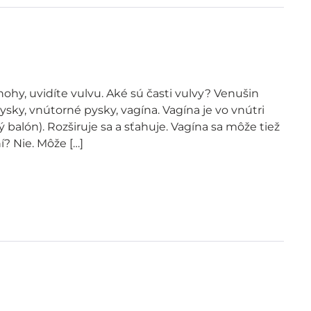
nohy, uvidíte vulvu. Aké sú časti vulvy? Venušin
pysky, vnútorné pysky, vagína. Vagína je vo vnútri
ý balón). Rozširuje sa a sťahuje. Vagína sa môže tiež
í? Nie. Môže […]