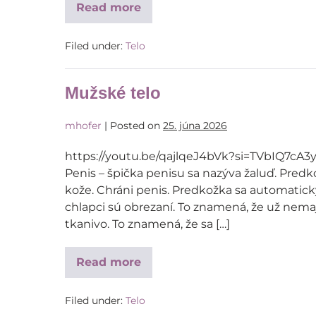
Read more
Filed under:
Telo
Mužské telo
mhofer
|
Posted on
25. júna 2026
https://youtu.be/qajlqeJ4bVk?si=TVbIQ7cA3y
Penis – špička penisu sa nazýva žaluď. Predk
kože. Chráni penis. Predkožka sa automaticky
chlapci sú obrezaní. To znamená, že už nemajú
tkanivo. To znamená, že sa […]
Read more
Filed under:
Telo