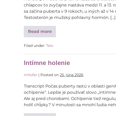
chlapcov to zvyčajne nastáva medzi 11. a 13. 
sa začína puberta v 9 rokoch, u iných až v 1
Testosterón je mužský pohlavný hormón. […]
Read more
Filed under:
Telo
Intímne holenie
mhofer
|
Posted on
25. júna 2026
Transcript Počas puberty rastú v oblasti genit
ochlpenie“. Lepšie je používať slovo „intímn
Ale aj pred chorobami. Ochlpenie tiež regulu
holiť chĺpky? V minulosti sa mnohí ľudia nehol