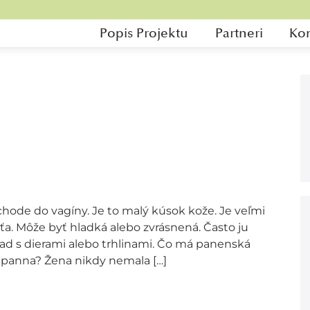
Popis Projektu
Partneri
Kon
chode do vagíny. Je to malý kúsok kože. Je veľmi
ťa. Môže byť hladká alebo zvrásnená. Často ju
klad s dierami alebo trhlinami. Čo má panenská
panna? Žena nikdy nemala […]