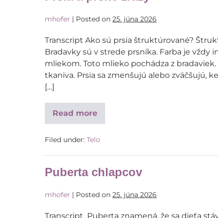
mhofer
|
Posted on
25. júna 2026
Transcript Ako sú prsia štruktúrované? Štruk
Bradavky sú v strede prsníka. Farba je vžd
mliekom. Toto mlieko pochádza z bradaviek. 
tkaniva. Prsia sa zmenšujú alebo zväčšujú, 
[…]
Read more
Filed under:
Telo
Puberta chlapcov
mhofer
|
Posted on
25. júna 2026
Transcript Puberta znamená, že sa dieťa stá