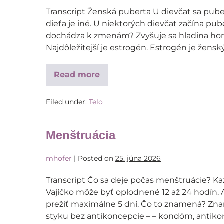
Transcript Ženská puberta U dievčat sa puber
dieťa je iné. U niektorých dievčat začína pube
dochádza k zmenám? Zvyšuje sa hladina ho
Najdôležitejší je estrogén. Estrogén je žen
Read more
Filed under:
Telo
Menštruácia
mhofer
|
Posted on
25. júna 2026
Transcript Čo sa deje počas menštruácie? Kaž
Vajíčko môže byť oplodnené 12 až 24 hodín.
prežiť maximálne 5 dní. Čo to znamená? Zn
styku bez antikoncepcie – – kondóm, antiko