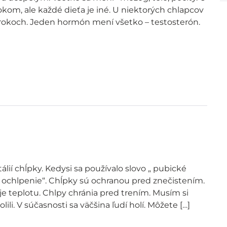
rokom, ale každé dieťa je iné. U niektorých chlapcov
4 rokoch. Jeden hormón mení všetko – testosterón.
álií chĺpky. Kedysi sa používalo slovo „ pubické
e ochlpenie“. Chĺpky sú ochranou pred znečistením.
je teplotu. Chlpy chránia pred trením. Musím si
ili. V súčasnosti sa väčšina ľudí holí. Môžete […]