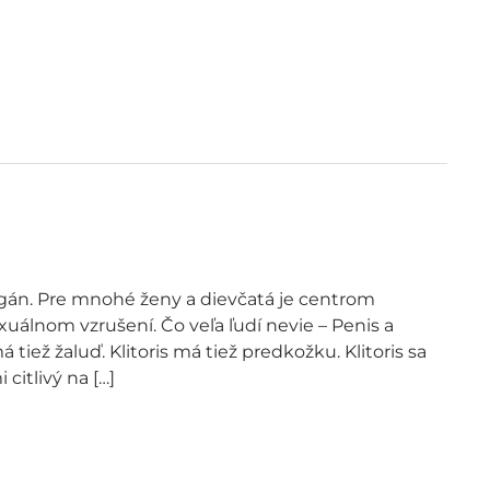
ý orgán. Pre mnohé ženy a dievčatá je centrom
exuálnom vzrušení. Čo veľa ľudí nevie – Penis a
 tiež žaluď. Klitoris má tiež predkožku. Klitoris sa
 citlivý na […]