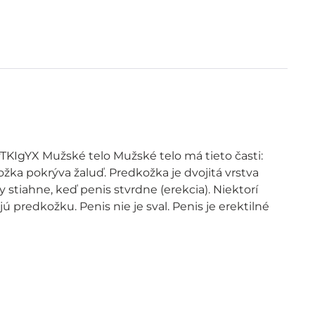
TKIgYX Mužské telo Mužské telo má tieto časti:
ožka pokrýva žaluď. Predkožka je dvojitá vrstva
 stiahne, keď penis stvrdne (erekcia). Niektorí
 predkožku. Penis nie je sval. Penis je erektilné